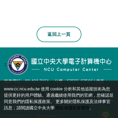
若上一頁不是本站
返回上一頁
:::
服務電話：03-422-7151 分機：57555, 57566 | 傳真：
03-4252561
www.cc.ncu.edu.tw 使用 cookie 分析和其他追蹤技術為您
服務信箱：
ncucc@cc.ncu.edu.tw
提供更好的用戶體驗。通過繼續使用我們的官網，您確認並
Copyright © 2024-2025 Computer Center, National Central
同意我們的隱私保護政策。 更多關於隱私保護及法律事宜
University.
訊息，請閱讀國立中央大學
隱私保護政策聲明
。