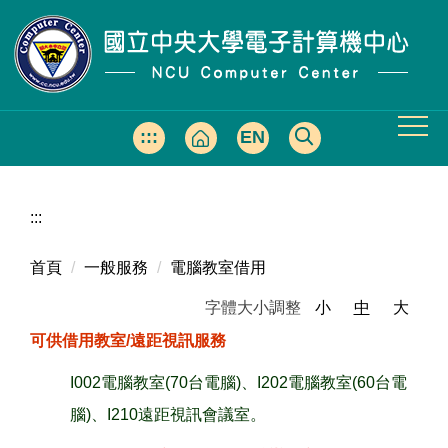
跳
到
主
要
內
容
:::
EN
區
:::
首頁
一般服務
電腦教室借用
字體大小調整
小
中
大
可供借用教室/遠距視訊服務
I002電腦教室(70台電腦)、I202電腦教室(60台電
腦)、I210遠距視訊會議室。