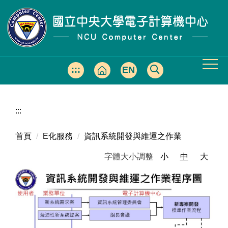
跳
到
主
要
內
容
:::
EN
區
:::
首頁
E化服務
資訊系統開發與維運之作業
字體大小調整
小
中
大