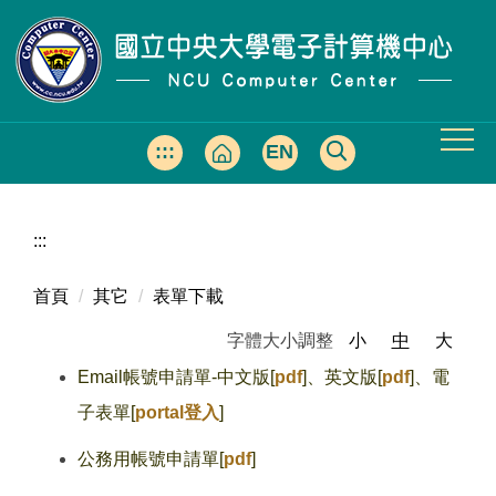
跳
到
主
要
內
容
:::
EN
區
:::
首頁
其它
表單下載
字體大小調整
小
中
大
Email帳號申請單-中文版[
pdf
]、英文版[
pdf
]
、電
子表單[
portal登入
]
公務用帳號申請單[
pdf
]