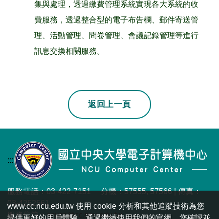
集與處理，透過繳費管理系統實現各大系統的收
費服務，透過整合型的電子布告欄、郵件寄送管
理、活動管理、問卷管理、會議記錄管理等進行
訊息交換相關服務。
若上一頁不是本站
返回上一頁
:::
服務電話：03-422-7151 分機：57555, 57566 | 傳真：
03-4252561
www.cc.ncu.edu.tw 使用 cookie 分析和其他追蹤技術為您
服務信箱：
ncucc@cc.ncu.edu.tw
提供更好的用戶體驗。通過繼續使用我們的官網，您確認並