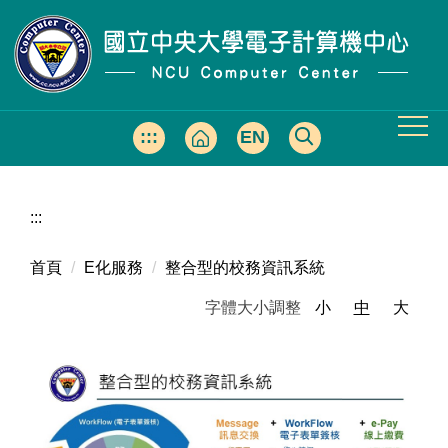
跳
到
主
要
內
容
:::
EN
區
:::
首頁
E化服務
整合型的校務資訊系統
字體大小調整
小
中
大