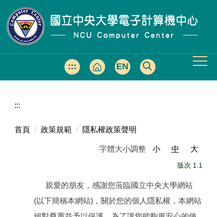
跳
到
主
要
內
容
:::
EN
區
:::
首頁
政策規範
隱私權政策聲明
字體大小調整
小
中
大
版次 1.1
親愛的朋友，感謝您蒞臨國立中央大學網站
(以下簡稱本網站)，關於您的個人隱私權，本網站
絕對尊重並予以保護。為了讓您能夠更安心的使