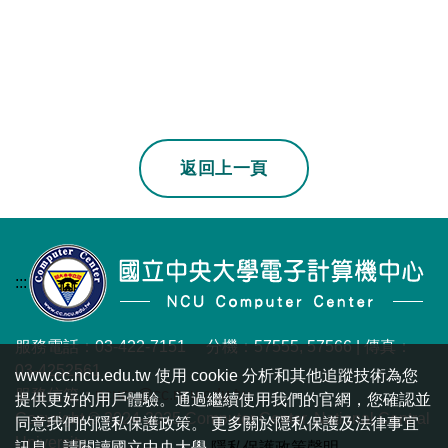
若上一頁不是本站
返回上一頁
:::
服務電話：03-422-7151 分機：57555, 57566 | 傳真：
03-4252561
www.cc.ncu.edu.tw 使用 cookie 分析和其他追蹤技術為您
服務信箱：
ncucc@cc.ncu.edu.tw
提供更好的用戶體驗。通過繼續使用我們的官網，您確認並
Copyright © 2024-2025 Computer Center, National Central
同意我們的隱私保護政策。 更多關於隱私保護及法律事宜
University.
訊息，請閱讀國立中央大學
隱私保護政策聲明
。