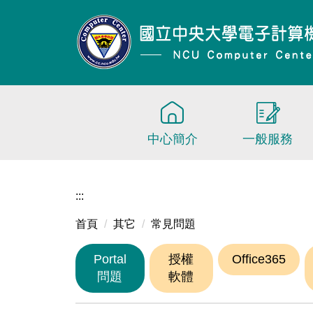
跳
到
主
要
內
容
區
中心簡介
一般服務
:::
首頁
其它
常見問題
Portal
授權
Office365
問題
軟體