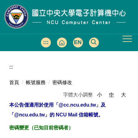
跳
到
主
要
內
容
:::
EN
區
:::
首頁
帳號服務
密碼修改
字體大小調整
小
中
大
本公告僅適用於使用「@cc.ncu.edu.tw」及
「@ncu.edu.tw」的 NCU Mail 信箱帳號。
密碼變更（已知目前密碼者）