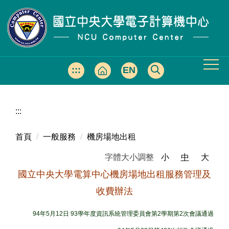
跳
到
主
要
內
容
:::
EN
區
:::
首頁
一般服務
機房場地出租
字體大小調整
小
中
大
國立中央大學電算中心機房場地出租服務管理及
收費辦法
94年5月12日 93學年度資訊系統管理委員會第2學期第2次會議通過