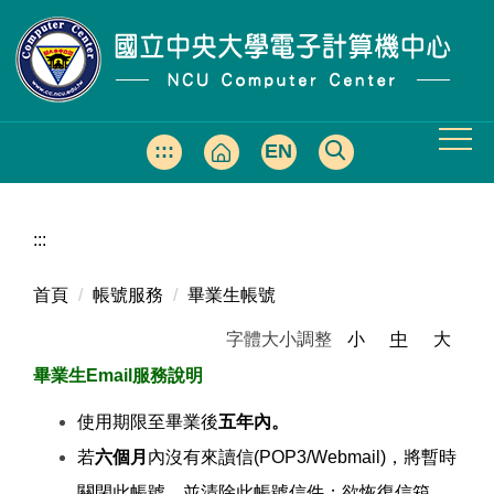
跳
到
主
要
內
容
:::
EN
區
:::
首頁
帳號服務
畢業生帳號
字體大小調整
小
中
大
畢業生Email服務說明
使用期限至畢業後
五年內。
若
六個月
內沒有來讀信(POP3/Webmail)，將暫時
關閉此帳號，並清除此帳號信件；欲恢復信箱，